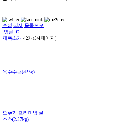
수정
삭제
목록으로
댓글
0
개
제품소개
42개(3/4페이지)
옥수수콘(425g)
오뚜기 프리미엄 굴
소스(2.27kg)