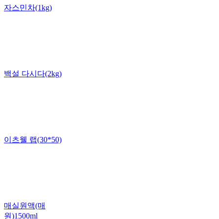
자스민차(1kg)
백설 다시다(2kg)
이츠웰 랩(30*50)
매실원액(매
원)1500ml