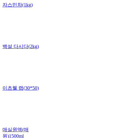
자스민차(1kg)
백설 다시다(2kg)
이츠웰 랩(30*50)
매실원액(매
원)1500ml