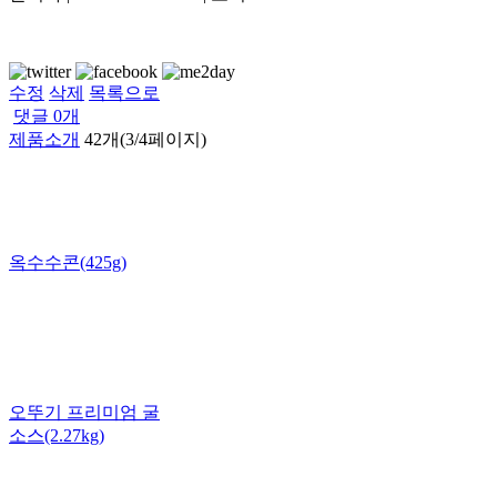
수정
삭제
목록으로
댓글
0
개
제품소개
42개(3/4페이지)
옥수수콘(425g)
오뚜기 프리미엄 굴
소스(2.27kg)