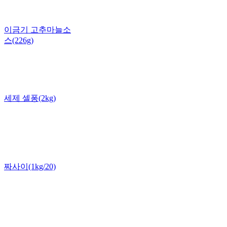
이금기 고추마늘소
스(226g)
세제 셀퐁(2kg)
짜사이(1kg/20)