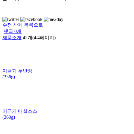
수정
삭제
목록으로
댓글
0
개
제품소개
42개(4/4페이지)
이금기 두반장
(336g)
이금기 매실소스
(260g)