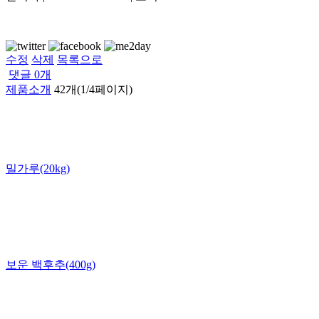
수정
삭제
목록으로
댓글
0
개
제품소개
42개(1/4페이지)
밀가루(20kg)
보운 백후추(400g)