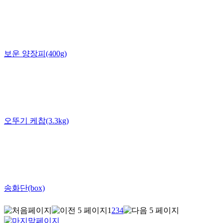
보운 양장피(400g)
오뚜기 케찹(3.3kg)
송화단(box)
1
2
3
4